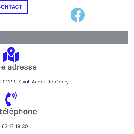
F
CONTACT
a
c
e
b
re adresse
o
nat 01390 Saint-André-de-Corcy
o
k
 téléphone
 67 17 19 30