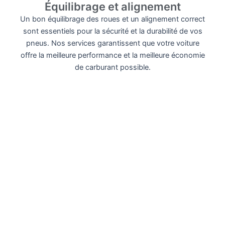
Équilibrage et alignement
Un bon équilibrage des roues et un alignement correct
sont essentiels pour la sécurité et la durabilité de vos
pneus. Nos services garantissent que votre voiture
offre la meilleure performance et la meilleure économie
de carburant possible.
Préparation au contrôle technique
Nous préparons votre véhicule pour qu’il passe le
contrôle technique sans soucis, en vérifiant tous les
aspects critiques tels que les freins, les émissions et
les lumières.