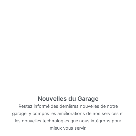
Suivi et conseils personnalisés
Nous offrons un suivi post-contrôle technique pour
nous assurer que votre véhicule reste en conformité
avec les normes en vigueur et pour répondre à
toutes vos préoccupations.
Nouvelles du Garage
Restez informé des dernières nouvelles de notre
garage, y compris les améliorations de nos services et
les nouvelles technologies que nous intégrons pour
mieux vous servir.