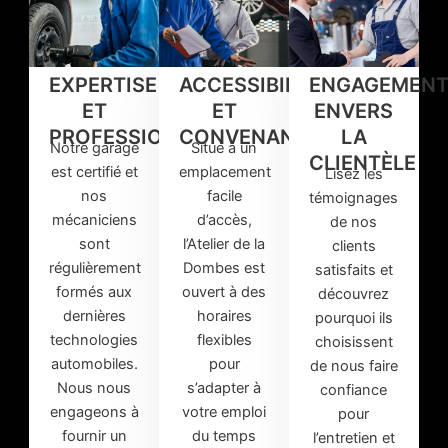
EXPERTISE
ACCESSIBILITÉ
ENGAGEMEN
ET
ET
ENVERS
PROFESSIONNALISME
CONVENANCE
LA
Notre garage
Situé à un
CLIENTÈLE
est certifié et
emplacement
Lisez les
nos
facile
témoignages
mécaniciens
d’accès,
de nos
sont
l’Atelier de la
clients
régulièrement
Dombes est
satisfaits et
formés aux
ouvert à des
découvrez
dernières
horaires
pourquoi ils
technologies
flexibles
choisissent
automobiles.
pour
de nous faire
Nous nous
s’adapter à
confiance
engageons à
votre emploi
pour
fournir un
du temps
l’entretien et